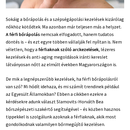
Sokáig a bőrápolás és a szépségápolási kezelések kizárólag
nőkhöz kötődtek. Ma azonban már teljesen más a helyzet.
A férfi bőrápolás
nemcsak elfogadott, hanem tudatos
döntés is – és ezt egyre többen vállalják fel nyíltan is. Nem
véletlen, hogy a
férfiaknak szóló arckezelések
, lézeres
kezelések és anti-aging megoldások iránti kereslet
látványosan nőtt az elmúlt években Magyarországon is.
De mik a legnépszerűbb kezelések, ha férfi bőrápolásról
van szó? Mi hódít idehaza, és mi számít trendinek például
az Egyesült Államokban? Ebben a cikkben ezekre a
kérdésekre adunk választ Slamovits-Horváth Bea
bőrszépészeti szakértő segítségével – és közben hasznos
tippekkel is szolgálunk azoknak a férfiaknak, akik most
gondolkodnak valamilyen bőrmegújító kezelésen.