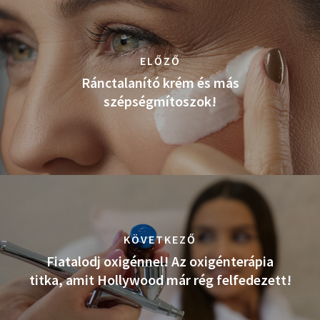
ELŐZŐ
Ránctalanító krém és más
szépségmítoszok!
KÖVETKEZŐ
Fiatalodj oxigénnel! Az oxigénterápia
titka, amit Hollywood már rég felfedezett!