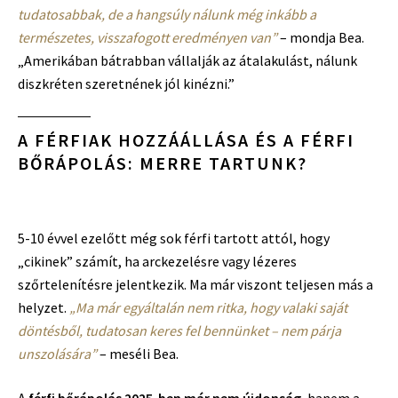
tudatosabbak, de a hangsúly nálunk még inkább a
természetes, visszafogott eredményen van”
– mondja Bea.
„Amerikában bátrabban vállalják az átalakulást, nálunk
diszkréten szeretnének jól kinézni.”
A FÉRFIAK HOZZÁÁLLÁSA ÉS A FÉRFI
BŐRÁPOLÁS: MERRE TARTUNK?
5-10 évvel ezelőtt még sok férfi tartott attól, hogy
„cikinek” számít, ha arckezelésre vagy lézeres
szőrtelenítésre jelentkezik. Ma már viszont teljesen más a
helyzet.
„Ma már egyáltalán nem ritka, hogy valaki saját
döntésből, tudatosan keres fel bennünket – nem párja
unszolására”
– meséli Bea.
A
férfi bőrápolás 2025-ben már nem újdonság
, hanem a