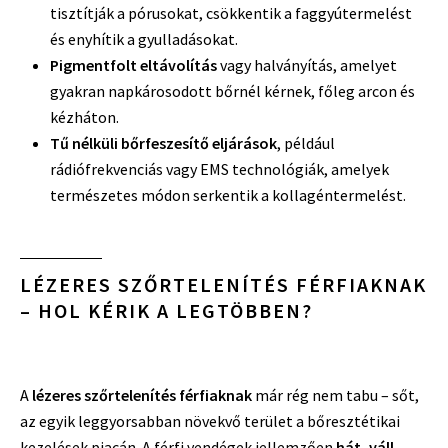
tisztítják a pórusokat, csökkentik a faggyútermelést
és enyhítik a gyulladásokat.
Pigmentfolt eltávolítás
vagy halványítás, amelyet
gyakran napkárosodott bőrnél kérnek, főleg arcon és
kézháton.
Tű nélküli bőrfeszesítő eljárások
, például
rádiófrekvenciás vagy EMS technológiák, amelyek
természetes módon serkentik a kollagéntermelést.
LÉZERES SZŐRTELENÍTÉS FÉRFIAKNAK
– HOL KÉRIK A LEGTÖBBEN?
A
lézeres szőrtelenítés férfiaknak
már rég nem tabu – sőt,
az egyik leggyorsabban növekvő terület a bőresztétikai
kezelések piacán. A férfi vendégek jellemzően
hát, váll,