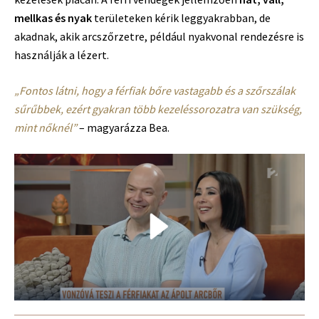
mellkas és nyak
területeken kérik leggyakrabban, de
akadnak, akik arcszőrzetre, például nyakvonal rendezésre is
használják a lézert.
„Fontos látni, hogy a férfiak bőre vastagabb és a szőrszálak
sűrűbbek, ezért gyakran több kezeléssorozatra van szükség,
mint nőknél”
– magyarázza Bea.