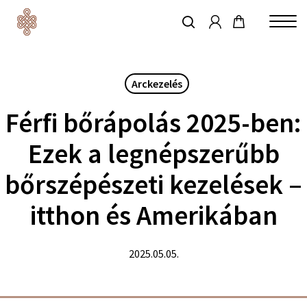
account
Skip
to
keresés
Close
main
Menu
content
Arckezelés
Férfi bőrápolás 2025-ben:
Ezek a legnépszerűbb
bőrszépészeti kezelések –
itthon és Amerikában
2025.05.05.