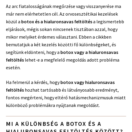
Az arc fiatalosságának megőrzése vagy visszanyerése ma
már nem elérhetetlen cél. Az orvosesztétikai kezelések
közül a
botox és a hialuronsavas feltöltés
a legismertebb
eljárások, mégis sokan nincsenek tisztában azzal, hogy
mikor melyiket érdemes választani. Ebben a cikkben
bemutatjuk a két kezelés közötti fő különbségeket, és
segítünk eldönteni, hogy a
botox vagy a hialuronsavas
feltöltés
lehet-e a megfelelő megoldás adott probléma
esetén.
Ha felmerül a kérdés, hogy
botox vagy hialuronsavas
feltöltés
hozhat tartósabb és látványosabb eredményt,
fontos megérteni, hogy eltérő hatásmechanizmusuk miatt
különböző problémákra nyújtanak megoldást.
MI A KÜLÖNBSÉG A BOTOX ÉS A
HIALURONSAVAS FELTÖLTÉS KÖZÖTT?