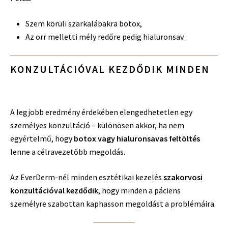
Szem körüli szarkalábakra botox,
Az orr melletti mély redőre pedig hialuronsav.
KONZULTÁCIÓVAL KEZDŐDIK MINDEN
A legjobb eredmény érdekében elengedhetetlen egy
személyes konzultáció – különösen akkor, ha nem
egyértelmű, hogy
botox vagy hialuronsavas feltöltés
lenne a célravezetőbb megoldás.
Az EverDerm-nél minden esztétikai kezelés
szakorvosi
konzultációval kezdődik
, hogy minden a páciens
személyre szabottan kaphasson megoldást a problémáira.