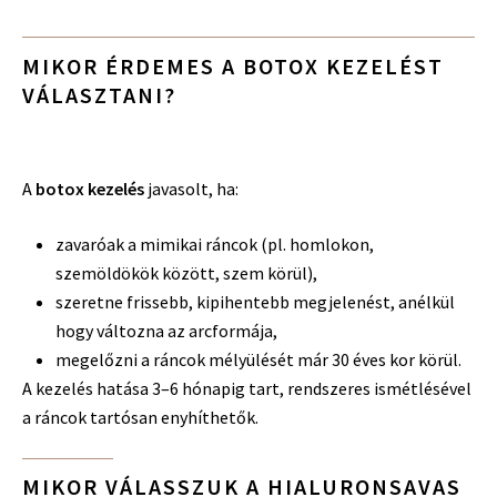
MIKOR ÉRDEMES A BOTOX KEZELÉST
VÁLASZTANI?
A
botox kezelés
javasolt, ha:
zavaróak a mimikai ráncok (pl. homlokon,
szemöldökök között, szem körül),
szeretne frissebb, kipihentebb megjelenést, anélkül
hogy változna az arcformája,
megelőzni a ráncok mélyülését már 30 éves kor körül.
A kezelés hatása 3–6 hónapig tart, rendszeres ismétlésével
a ráncok tartósan enyhíthetők.
MIKOR VÁLASSZUK A HIALURONSAVAS