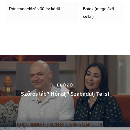
Ráncmegelőzés 30 év körül
Botox (megelőző
céllal)
ELŐZŐ
Szőrös láb? Hónalj? Szabadulj Te is!