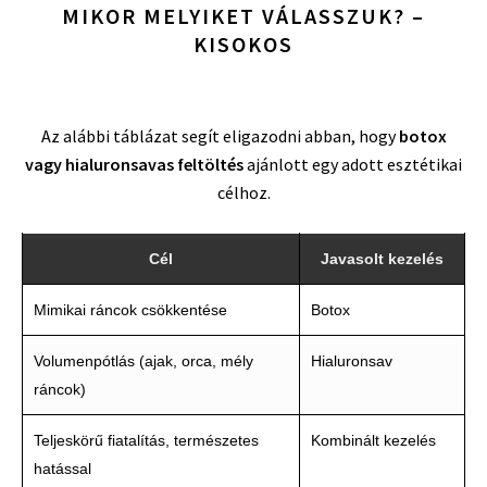
MIKOR MELYIKET VÁLASSZUK? –
KISOKOS
Az alábbi táblázat segít eligazodni abban, hogy
botox
vagy hialuronsavas feltöltés
ajánlott egy adott esztétikai
célhoz.
Cél
Javasolt kezelés
Mimikai ráncok csökkentése
Botox
Volumenpótlás (ajak, orca, mély
Hialuronsav
ráncok)
Teljeskörű fiatalítás, természetes
Kombinált kezelés
hatással