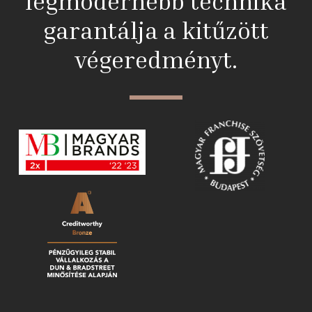
legmodernebb technika
garantálja a kitűzött
végeredményt.