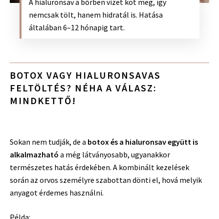
A hialuronsav a bőrben vizet köt meg, így
nemcsak tölt, hanem hidratál is. Hatása
általában 6–12 hónapig tart.
BOTOX VAGY HIALURONSAVAS
FELTÖLTÉS? NÉHA A VÁLASZ:
MINDKETTŐ!
Sokan nem tudják, de a
botox és a hialuronsav
együtt is
alkalmazható
a még látványosabb, ugyanakkor
természetes hatás érdekében. A kombinált kezelések
során az orvos személyre szabottan dönti el, hová melyik
anyagot érdemes használni.
Példa: