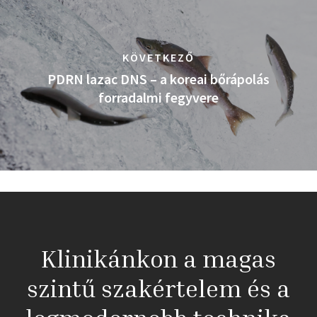
KÖVETKEZŐ
PDRN lazac DNS – a koreai bőrápolás
forradalmi fegyvere
Klinikánkon a magas
szintű szakértelem és a