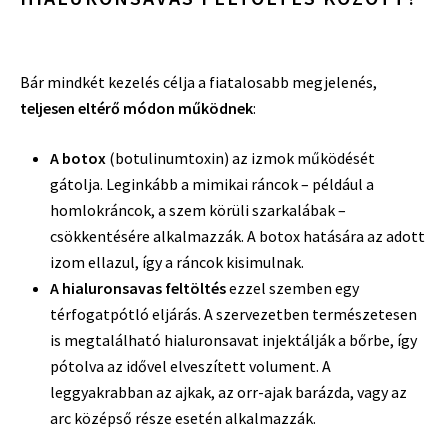
Bár mindkét kezelés célja a fiatalosabb megjelenés,
teljesen eltérő módon működnek
:
A botox
(botulinumtoxin) az izmok működését
gátolja. Leginkább a mimikai ráncok – például a
homlokráncok, a szem körüli szarkalábak –
csökkentésére alkalmazzák. A botox hatására az adott
izom ellazul, így a ráncok kisimulnak.
A hialuronsavas feltöltés
ezzel szemben egy
térfogatpótló eljárás. A szervezetben természetesen
is megtalálható hialuronsavat injektálják a bőrbe, így
pótolva az idővel elveszített volument. A
leggyakrabban az ajkak, az orr-ajak barázda, vagy az
arc középső része esetén alkalmazzák.