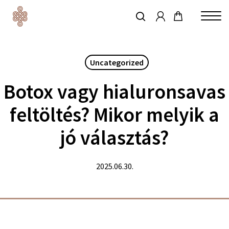
account
Skip
to
keresés
Close
main
Menu
content
Uncategorized
Botox vagy hialuronsavas
feltöltés? Mikor melyik a
jó választás?
2025.06.30.