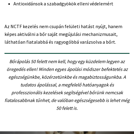
Antioxidánsok a szabadgyökök elleni védelemért
Az NCTF kezelés nem csupán felületi hatást nyújt, hanem
képes aktiválni a bőr saját megújulási mechanizmusait,
láthatóan fiatalabbá és ragyogóbbá varázsolva a bőrt.
Bőrápolás 50 felett nem kell, hogy egy küzdelem legyen az
öregedés ellen! Minden egyes ápolási módszer befektetés az
egészségünkbe, közérzetünkbe és magabiztosságunkba. A
tudatos ápolással, a megfelelő hatóanyagok és
professzionális kezelések segítségével bőrünk nemcsak
fiatalosabbnak tűnhet, de valóban egészségesebb is lehet még
50 felett is.