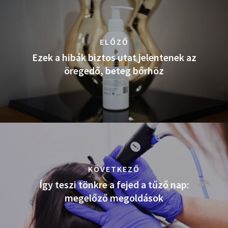
ELŐZŐ
Ezek a hibák biztos utat jelentenek az
öregedő, beteg bőrhöz
KÖVETKEZŐ
Így teszi tönkre a fejed a tűző nap:
megelőző megoldások