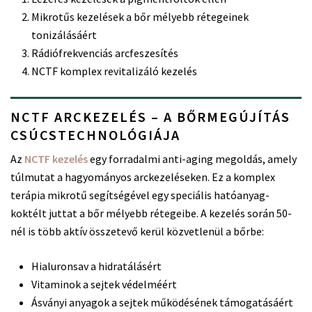
Mikrotűs kezelések a bőr mélyebb rétegeinek
tonizálásáért
Rádiófrekvenciás arcfeszesítés
NCTF komplex revitalizáló kezelés
NCTF ARCKEZELÉS – A BŐRMEGÚJÍTÁS
CSÚCSTECHNOLÓGIÁJA
Az
NCTF kezelés
egy forradalmi anti-aging megoldás, amely
túlmutat a hagyományos arckezeléseken. Ez a komplex
terápia mikrotű segítségével egy speciális hatóanyag-
koktélt juttat a bőr mélyebb rétegeibe.
A kezelés során 50-
nél is több aktív összetevő kerül közvetlenül a bőrbe:
Hialuronsav a hidratálásért
Vitaminok a sejtek védelméért
Ásványi anyagok a sejtek működésének támogatásáért