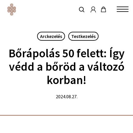
account
Skip
to
keresés
Close
main
Menu
content
Arckezelés
Testkezelés
Bőrápolás 50 felett: Így
védd a bőröd a változó
korban!
2024.08.27.