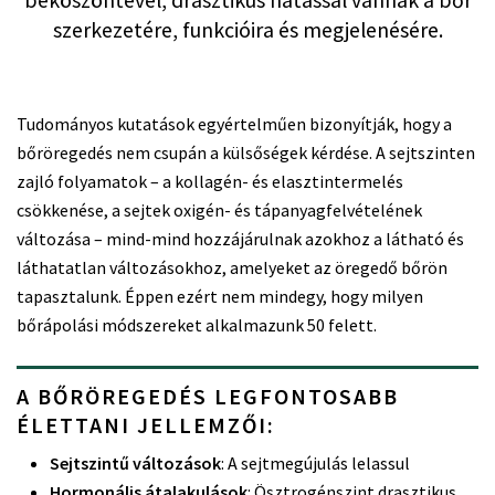
szerkezetére, funkcióira és megjelenésére.
Tudományos kutatások egyértelműen bizonyítják, hogy a
bőröregedés nem csupán a külsőségek kérdése. A sejtszinten
zajló folyamatok – a kollagén- és elasztintermelés
csökkenése, a sejtek oxigén- és tápanyagfelvételének
változása – mind-mind hozzájárulnak azokhoz a látható és
láthatatlan változásokhoz, amelyeket az öregedő bőrön
tapasztalunk. Éppen ezért nem mindegy, hogy milyen
bőrápolási módszereket alkalmazunk 50 felett.
A BŐRÖREGEDÉS LEGFONTOSABB
ÉLETTANI JELLEMZŐI:
Sejtszintű változások
: A sejtmegújulás lelassul
Hormonális átalakulások
: Ösztrogénszint drasztikus