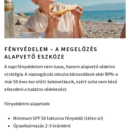
FÉNYVÉDELEM – A MEGELŐZÉS
ALAPVETŐ ESZKÖZE
A napi fényvédelem nem luxus, hanem alapvető védelmi
stratégia. A napsugárzás okozta károsodások akár 80%-a
már 50 éves kor előtt bekövetkezik, ezért soha nem késő
elkezdeni a tudatos védekezést.
Fényvédelmi alapelvek:
Minimum SPF 50 faktoros fényvédő (télen is!)
Újraalkalmazás 2-3 óránként