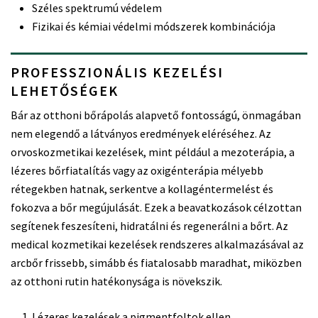
Széles spektrumú védelem
Fizikai és kémiai védelmi módszerek kombinációja
PROFESSZIONÁLIS KEZELÉSI
LEHETŐSÉGEK
Bár az otthoni bőrápolás alapvető fontosságú, önmagában
nem elegendő a látványos eredmények eléréséhez. Az
orvoskozmetikai kezelések, mint például a mezoterápia, a
lézeres bőrfiatalítás vagy az oxigénterápia mélyebb
rétegekben hatnak, serkentve a kollagéntermelést és
fokozva a bőr megújulását. Ezek a beavatkozások célzottan
segítenek feszesíteni, hidratálni és regenerálni a bőrt. Az
medical kozmetikai kezelések rendszeres alkalmazásával az
arcbőr frissebb, simább és fiatalosabb maradhat, miközben
az otthoni rutin hatékonysága is növekszik.
Lézeres kezelések a pigmentfoltok ellen