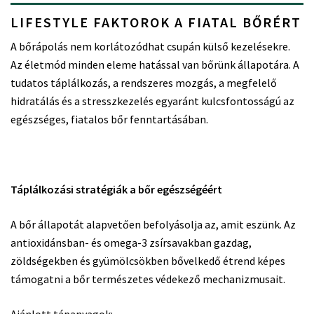
LIFESTYLE FAKTOROK A FIATAL BŐRÉRT
A bőrápolás nem korlátozódhat csupán külső kezelésekre.
Az életmód minden eleme hatással van bőrünk állapotára. A
tudatos táplálkozás, a rendszeres mozgás, a megfelelő
hidratálás és a stresszkezelés egyaránt kulcsfontosságú az
egészséges, fiatalos bőr fenntartásában.
Táplálkozási stratégiák a bőr egészségéért
A bőr állapotát alapvetően befolyásolja az, amit eszünk. Az
antioxidánsban- és omega-3 zsírsavakban gazdag,
zöldségekben és gyümölcsökben bővelkedő étrend képes
támogatni a bőr természetes védekező mechanizmusait.