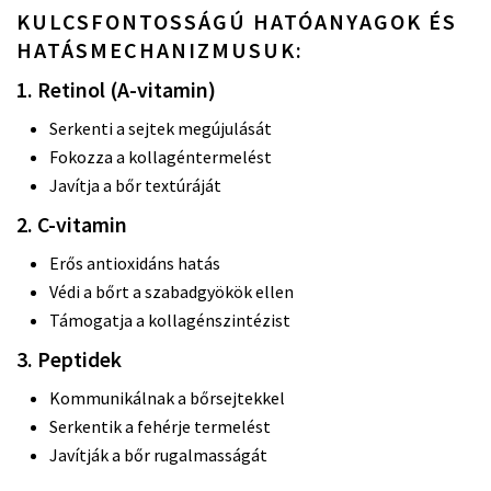
KULCSFONTOSSÁGÚ HATÓANYAGOK ÉS
HATÁSMECHANIZMUSUK:
1. Retinol (A-vitamin)
Serkenti a sejtek megújulását
Fokozza a kollagéntermelést
Javítja a bőr textúráját
2. C-vitamin
Erős antioxidáns hatás
Védi a bőrt a szabadgyökök ellen
Támogatja a kollagénszintézist
3. Peptidek
Kommunikálnak a bőrsejtekkel
Serkentik a fehérje termelést
Javítják a bőr rugalmasságát