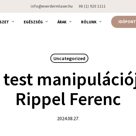
info@everdermlaser.hu
06 (1) 920 1111
IDŐPONT
SZET
EGÉSZSÉG
ÁRAK
RÓLUNK
Uncategorized
 test manipulációj
Rippel Ferenc
2024.08.27.