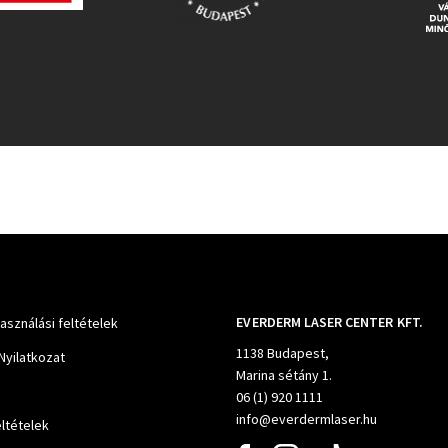
EVERDERM LASER CENTER KFT.
használási feltételek
1138 Budapest,
Nyilatkozat
Marina sétány 1.
06 (1) 920 1111
info@everdermlaser.hu
ltételek