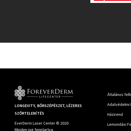
Általános fel
Adatvédelmi 
LONGEVITY, BŐRSZÉPÉSZET, LÉZERES
SZŐRTELENÍTÉS
Házirend
EverDerm Laser Center © 2020
Lemondási Fe
Minden jog fenntartva.