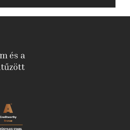
em és a
tűzött