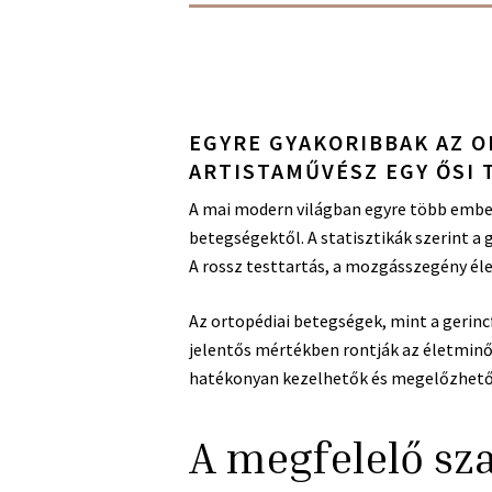
EGYRE GYAKORIBBAK AZ O
ARTISTAMŰVÉSZ EGY ŐSI 
A mai modern világban egyre több embe
betegségektől. A statisztikák szerint a
A rossz testtartás, a mozgásszegény él
Az ortopédiai betegségek, mint a gerincf
jelentős mértékben rontják az életminő
hatékonyan kezelhetők és megelőzhető
A megfelelő sz