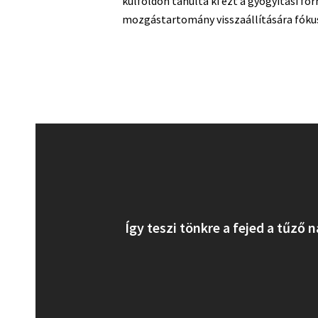
külföldön tanulta ki ezt a gyógyítási f
mozgástartomány visszaállítására fókus
Így teszi tönkre a fejed a tűző