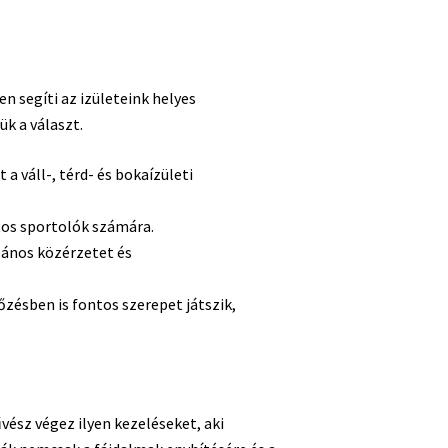
 segíti az izületeink helyes
k a választ.
a váll-, térd- és bokaízületi
tos sportolók számára.
alános közérzetet és
ésben is fontos szerepet játszik,
ész végez ilyen kezeléseket, aki