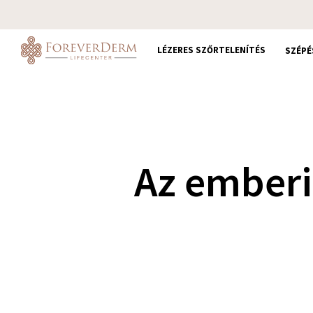
Skip
to
main
LÉZERES SZŐRTELENÍTÉS
SZÉPÉ
content
Az emberi