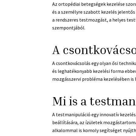
Az ortopédiai betegségek kezelése szor
és a személyre szabott kezelés jelentő
a rendszeres testmozgást, a helyes test
szempontjából.
A csontkovácso
A csontkovácsolás egy olyan ősi technik
és leghatékonyabb kezelési forma ebben
mozgásszervi probléma kezelésében is 
Mi is a testman
A testmanipuláció egy innovatív kezelés
beállítására, az ízületek mozgástartomá
alkalommal is komoly segítséget nyújth