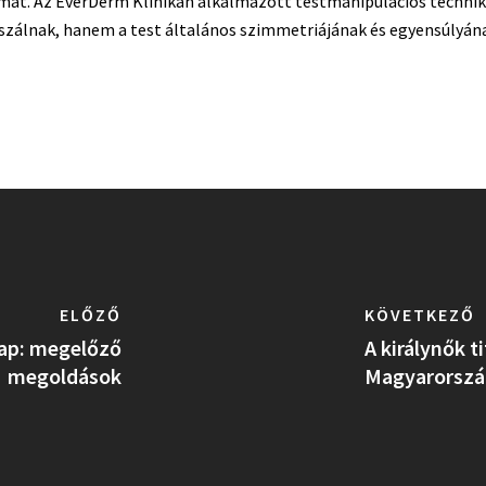
ormát. Az EverDerm Klinikán alkalmazott testmanipulációs techni
zálnak, hanem a test általános szimmetriájának és egyensúlyának 
ELŐZŐ
KÖVETKEZŐ
 nap: megelőző
A királynők t
megoldások
Magyarorszá