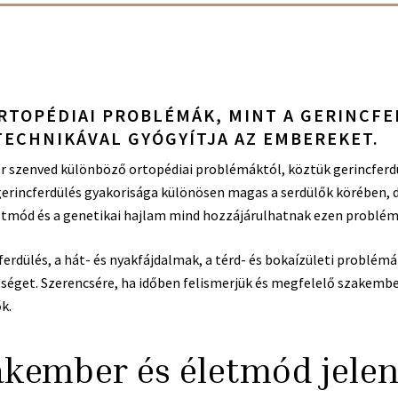
RTOPÉDIAI PROBLÉMÁK, MINT A GERINCFE
TECHNIKÁVAL GYÓGYÍTJA AZ EMBEREKET.
r szenved különböző ortopédiai problémáktól, köztük gerincferd
 gerincferdülés gyakorisága különösen magas a serdülők körében, 
etmód és a genetikai hajlam mind hozzájárulhatnak ezen problém
erdülés, a hát- és nyakfájdalmak, a térd- és bokaízületi problémá
séget. Szerencsére, ha időben felismerjük és megfelelő szakemb
k.
akember és életmód jele