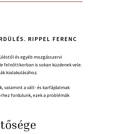
RDÜLÉS. RIPPEL FERENC
üléstől és egyéb mozgásszervi
de felnőttkorban is sokan küzdenek vele.
ák kialakulásához.
k, valamint a váll- és karfájdalmak
erhez fordulunk, ezek a problémák
ntősége