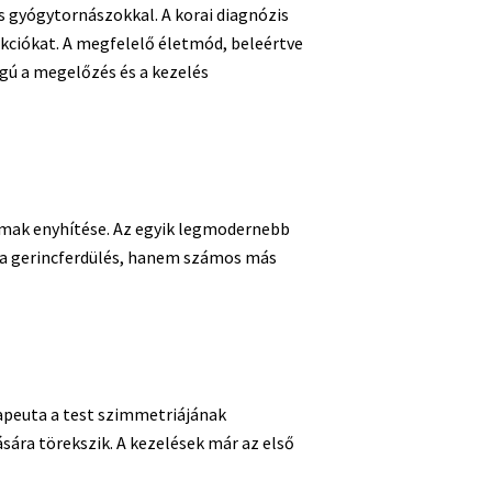
 gyógytornászokkal. A korai diagnózis
kciókat. A megfelelő életmód, beleértve
ágú a megelőzés és a kezelés
almak enyhítése. Az egyik legmodernebb
k a gerincferdülés, hanem számos más
rapeuta a test szimmetriájának
sára törekszik. A kezelések már az első