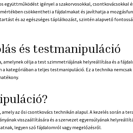
os együttműködést igényel a szakorvosokkal, csontkovácsokkal és
s mértékben csökkentheti a fájdalmakat és javíthatja a mozgásfun
tartást és az egészséges táplálkozást, szintén alapvető fontoss
lás és testmanipuláció
a, amelynek célja a test szimmetriájának helyreállítása és a fájd
 a kategóriában a teljes testmanipuláció. Ez a technika nemcsa
hatékony.
ipuláció?
, amely az ősi csontkovács technikán alapul. A kezelés során a te
nyának visszaállítására és a szervezet egyensúlyának helyreállítá
atnak, legyen szó fájdalomról vagy megelőzésről.