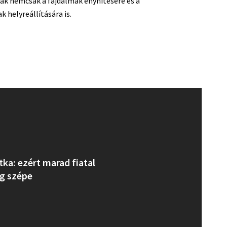
kák nemcsak a fájdalmak enyhítésére és a
helyreállítására is.
itka: ezért marad fiatal
g szépe