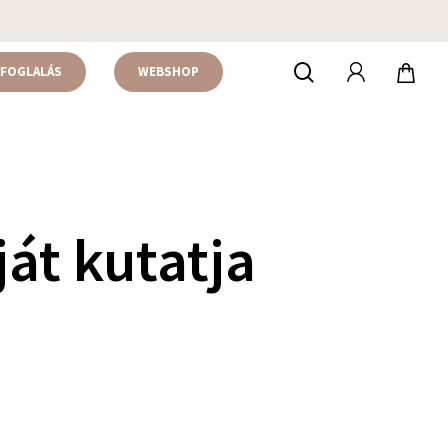
accou
keresés
FOGLALÁS
WEBSHOP
át kutatja