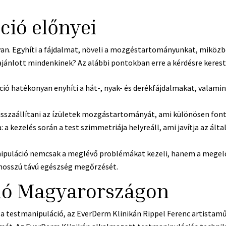
ció előnyei
n. Egyhíti a fájdalmat, növeli a mozgéstartományunkat, miközben
jánlott mindenkinek? Az alábbi pontokban erre a kérdésre kerestü
ió hatékonyan enyhíti a hát-, nyak- és derékfájdalmakat, valamint 
isszaállítani az ízületek mozgástartományát, ami különösen fon
 a kezelés során a test szimmetriája helyreáll, ami javítja az ált
nipuláció nemcsak a meglévő problémákat kezeli, hanem a megelőz
a hosszú távú egészség megőrzését.
ió Magyarországon
 testmanipuláció, az EverDerm Klinikán Rippel Ferenc artistaműv