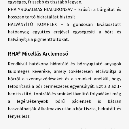
egységes, frissebb és tisztább legyen.
RHA ®RUGALMAS HIALURONSAV – Erősíti a bőrgátat és
hosszan tartó hidratálást biztosít
HALVÁNYÍTÓ KOMPLEX – 5 gondosan kiválasztott
hatóanyag együttes erejével egységesíti a bőrt és
halványítja a pigmentfoltokat.
RHA® Micellás Arclemosó
Rendkívül hatékony hidratáló és bőrnyugtató anyagok
különleges keveréke, amely tökéletesen eltávolítja a
bőrről a szennyeződéseket és a sminket anélkül, hogy
felborítaná a bőr természetes egyensúlyát. Ezt a 3 az 1-
ben tisztító, tonizáló és sminkeltávolító folyadékot még
a legérzékenyebb bőrű páciensek is bátran
használhatják. Alkalmazás után a bőr tiszta, hidratált és
fényes lesz.