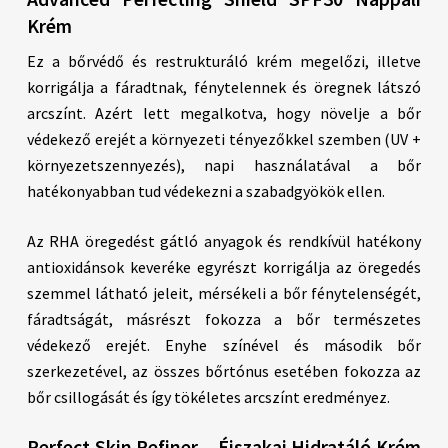
Krém
Ez a bőrvédő és restrukturáló krém megelőzi, illetve
korrigálja a fáradtnak, fénytelennek és öregnek látszó
arcszínt. Azért lett megalkotva, hogy növelje a bőr
védekező erejét a környezeti tényezőkkel szemben (UV +
környezetszennyezés), napi használatával a bőr
hatékonyabban tud védekezni a szabadgyökök ellen.
Az RHA öregedést gátló anyagok és rendkívül hatékony
antioxidánsok keveréke egyrészt korrigálja az öregedés
szemmel látható jeleit, mérsékeli a bőr fénytelenségét,
fáradtságát, másrészt fokozza a bőr természetes
védekező erejét. Enyhe színével és második bőr
szerkezetével, az összes bőrtónus esetében fokozza az
bőr csillogását és így tökéletes arcszínt eredményez.
Perfect Skin Refiner – Éjszakai Hidratáló Krém