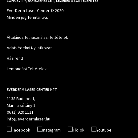
LONGEVITY, BŐRSZÉPÉSZET, LÉZERES SZŐRTELENÍTÉS
EverDerm Laser Center © 2020
Minden jog fenntartva.
Általános felhasználási feltételek
Adatvédelmi Nyilatkozat
Házirend
Lemondási Feltételek
EVERDERM LASER CENTER KFT.
1138 Budapest,
Marina sétány 1.
06 (1) 920 1111
info@everdermlaser.hu