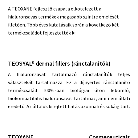
A TEOXANE fejlesztő csapata elkötelezett a
hialuronsavas termékek magasabb szintre emelését
illetően. Több éves kutatásaik során a következő két
termékcsaládot fejlesztették ki:
TEOSYAL® dermal fillers (ránctalanítók)
A hialuronsavat tartalmazó ránctalanítók teljes
választékát tartalmazza. Ez a díjnyertes ránctalanító
termékcsalád 100%-ban biológiai úton lebomló,
biokompatibilis hialuronsavat tartalmaz, ami nem állati
eredetű. Az általuk kifejtett hatás azonnali és sokáig tart.
TEOXANE Cosmeceuticals