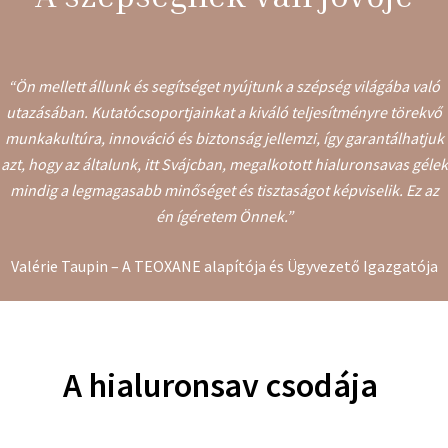
“Ön mellett állunk és segítséget nyújtunk a szépség világába való
utazásában. Kutatócsoportjainkat a kiváló teljesítményre törekvő
munkakultúra, innováció és biztonság jellemzi, így garantálhatjuk
azt, hogy az általunk, itt Svájcban, megalkotott hialuronsavas gélek
mindig a legmagasabb minőséget és tisztaságot képviselik. Ez az
én ígéretem Önnek.”
Valérie Taupin – A TEOXANE alapítója és Ügyvezető Igazgatója
A hialuronsav csodája