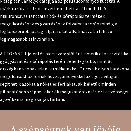
kielégíteni, amelyek alapja a szigorú tudományos kutatás. A
márka azóta is elkötelezett emellett a cél mellett. A
hialuronsavas ránctalanítók és bőrápolási termékek
megalkotásának és gyártásának folyamata során mindig a
legkorszerűbb iparági eljárásokat alkalmazzák a lehető
legmagasabb színvonalon.
A TEOXANE-t jelentős piaci szereplőként ismerik el az esztétikai
gyógyászat és a bőrápolás terén. Jelenleg több, mint 80
országban vannak jelen termékeinkkel. Orvosaik olyan hatékony
megoldásokhoz férnek hozzá, amelyekkel az egész világon
segíthetik azokat a nőket és férfiakat, akik életük minden
pillanatában szépnek akarják magukat érezni és ezt a szépséget
a jövőben is meg akarják tartani.
A szépségnek van jövője