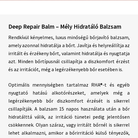
Deep Repair Balm – Mély Hidratáló Balzsam
Rendkívül kényelmes, luxus minőségű bőrjavító balzsam,
amely azonnal hidratálja a bőrt. Javítja és helyreállítja az
irritált és érzékeny bőrt, valamint hidratálja és nyugtatja
azt. Minden bőrtípusnál csillapítja a diszkomfort érzést
és az irritációt, még a legérzékenyebb bőr esetében is.
Optimális mennyiségben tartalmaz RHA®-t és egyéb
nyugtató hatású alkotórészeket, amelyek még a
legérzékenyebb bőr diszkomfort érzését is sikerrel
csillapítják. A balzsam 15 napos használata után a bőr
hidratálttá válik, az irritáció tünetei pedig jelentősen
csökkennek. Olyan száraz, vagy irritált bőrnél is sikerrel
lehet alkalmazni, amikor a bőrirritáció külső tényezők,