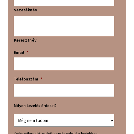
8% C-Vitamin – Csökkenti a melanin termelődését,
láthatóan világosabbá teszi a bőrt és ragyogást ad.
Vezetéknév
CARCININE
– Antioxidáns és anti-glikációs hatás
GLIKOLSAV (10%)
– Enyhe hámlasztó hatással bír, így
az arcszínt egyenletesebbé teszi
Keresztnév
Email
*
Telefonszám
*
Milyen kezelés érdekel?
Kérlek válaszd ki, melyik kezelés érdekel a legjobban!