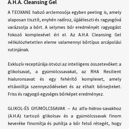
A.H.A. Cleansing Gel
A TEOXANE habzó arclemosója egyben peeling is, amely
alaposan tisztít, enyhén radíroz, újjáéleszti és ragyogóvá
varázsolja a bőrt. A selymes bőr eredményét ragyogást
fokozó komplexével éri el. Az A.H.A Cleansing Gel
nélkülözhetetlen eleme valamennyi bőrtípus arcápolási
rutinjának.
Exkluzív receptúrája ötvözi az intelligens összetevőket: a
glikolsavat, a gyümölcssavakat, az RHA Resilient
hialuronsavat és egy fehérítő komplexet, amely
eltávolítja szennyeződéseket és az elhalt bőrsejteket.
Friss és ragyogó egységes bőrképet eredményez.
GLIKOL-ÉS GYÜMÖLCSSAVAK – Az alfa-hidrox-savakhoz
(A.H.A) tartozó glikolsav és a gyümölcssavak finom
keveréke finomítja és puhítja a bőr felső rétegét, hogy