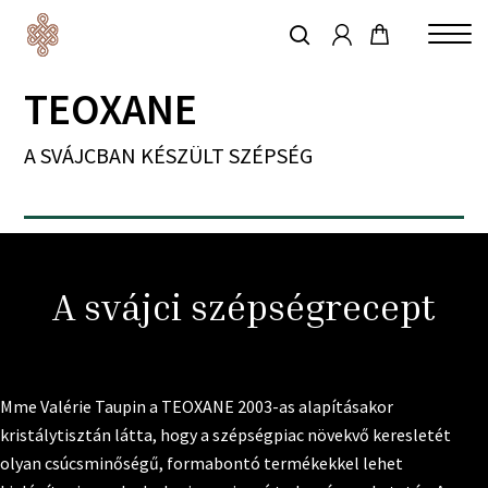
account
Skip
to
keresés
main
TEOXANE
content
A SVÁJCBAN KÉSZÜLT SZÉPSÉG
A svájci szépségrecept
Mme Valérie Taupin a TEOXANE 2003-as alapításakor
kristálytisztán látta, hogy a szépségpiac növekvő keresletét
olyan csúcsminőségű, formabontó termékekkel lehet