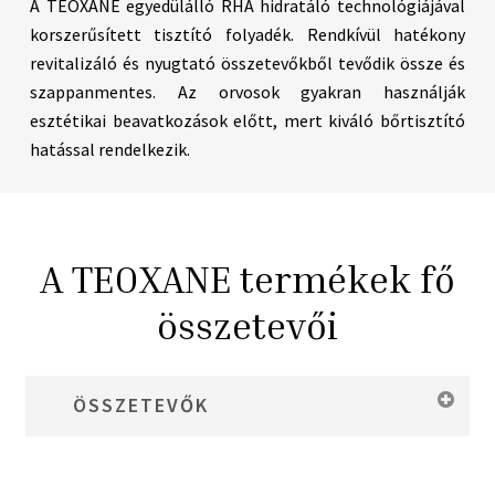
A TEOXANE egyedülálló RHA hidratáló technológiájával
korszerűsített tisztító folyadék. Rendkívül hatékony
revitalizáló és nyugtató összetevőkből tevődik össze és
szappanmentes. Az orvosok gyakran használják
esztétikai beavatkozások előtt, mert kiváló bőrtisztító
hatással rendelkezik.
A TEOXANE termékek fő
összetevői
ÖSSZETEVŐK
RHA
– Rugalmas hialuronsav, ami erősíti a bőrgátat és
hosszan tartó hidratálást biztosít