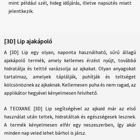
mint például szél, hideg időjárás, illetve napsütés miatt
jelentkezik.
[3D] Lip ajakápoló
A [3D] Lip egy olyan, naponta használható, sűrű állagú
ajakápoló termék, amely kellemes érzést nyújt, továbbá
hidratálja és teltté varázsolja az ajkakat. Olyan anyagokat
tartalmaz, amelyek táplálják, puhítják és teltséget
kölcsönöznek az ajkaknak. Kellemesen puha és nem ragad, az
applikátor hegyével kényelmesen felvihető.
A TEOXANE [3D] Lip segítségével az ajkaid már az első
használat után teltek, hidratáltak és egészségesek lesznek.
A termék kényelmesen elfér egy neszeszerben, így akár
minden nap veled lehet bárhol is jársz.