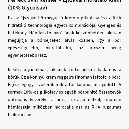
(10% Glycolsav)
Ez az éjszakai bőrmegújító krém a glikolsav és az RHA
hidratáló technológia egyedi kombinációja. Gyengéd és
hatékony. Hámlasztó hatásának köszönhetően aktívan
megújítja a bőrsejteket alvás közben, így a bőr
egészségesebb, hidratáltabb, az arcszín pedig
egyenletesebb lesz.
Ideális olyanoknak, akiknek foltosodásra hajlamos a
bőrük. Ez a könnyű krém reggelre finoman feltölti a bőrt.
Egészségügyi szakemberek által különösen ajánlott. A
termék 10%-os glikolsav és egyéb bőrpuhító összetevők
optimális keveréke, a bőrt, irritáció nélkül, finoman
hámlasztja miközben hidratálja azt az RHA rugalmas
hialuronsav.