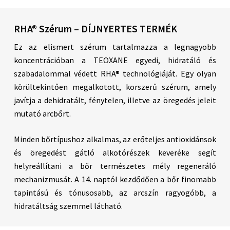
RHA® Szérum – DÍJNYERTES TERMÉK
Ez az elismert szérum tartalmazza a legnagyobb
koncentrációban a TEOXANE egyedi, hidratáló és
szabadalommal védett RHA® technológiáját. Egy olyan
körültekintően megalkotott, korszerű szérum, amely
javítja a dehidratált, fénytelen, illetve az öregedés jeleit
mutató arcbőrt.
Minden bőrtípushoz alkalmas, az erőteljes antioxidánsok
és öregedést gátló alkotórészek keveréke segít
helyreállítani a bőr természetes mély regeneráló
mechanizmusát. A 14. naptól kezdődően a bőr finomabb
tapintású és tónusosabb, az arcszín ragyogóbb, a
hidratáltság szemmel látható.