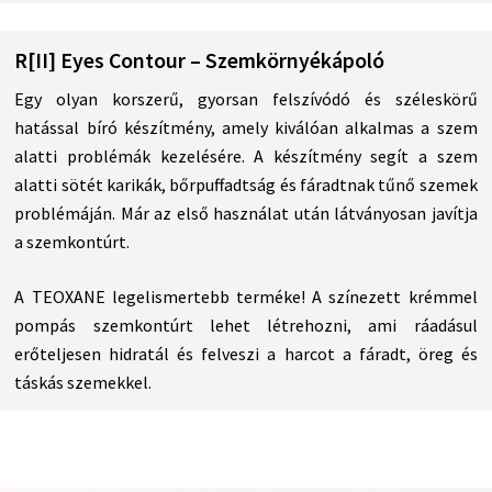
R[II] Eyes Contour – Szemkörnyékápoló
Egy olyan korszerű, gyorsan felszívódó és széleskörű
hatással bíró készítmény, amely kiválóan alkalmas a szem
alatti problémák kezelésére. A készítmény segít a szem
alatti sötét karikák, bőrpuffadtság és fáradtnak tűnő szemek
problémáján. Már az első használat után látványosan javítja
a szemkontúrt.
A TEOXANE legelismertebb terméke! A színezett krémmel
pompás szemkontúrt lehet létrehozni, ami ráadásul
erőteljesen hidratál és felveszi a harcot a fáradt, öreg és
táskás szemekkel.