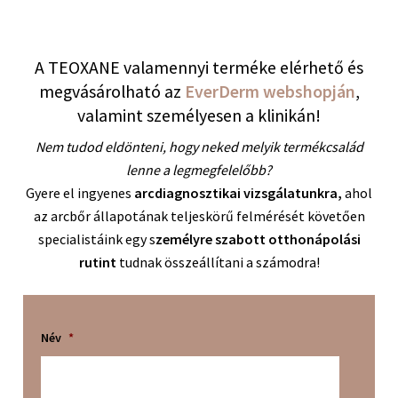
ÁRNIKA
– Az érzékeny bőr természetes erejével
nyugtatja és csillapítja annak irritációját
SZALMAGYOPÁR
– Megfiatalítja és regenerálja a bőrt
A TEOXANE valamennyi terméke elérhető és
HIALURONSAV / TENGERI KOLLAGÉN MIKROGÖMBÖK
megvásárolható az
EverDerm webshopján
,
– Megszünteti az ajakszárazságot és teltté varázsolja
valamint személyesen a klinikán!
az ajkakat
NEM-SZAPPANOSODÓ SHEA VAJ
– Regenerál és
Nem tudod eldönteni, hogy neked melyik termékcsalád
hidratál
lenne a legmegfelelőbb?
CERAMID
– Puhítja az ajkakat és kijavítja a hibákat
Gyere el ingyenes
arcdiagnosztikai vizsgálatunkra,
ahol
BŐR REGENERÁLÓ KEVERÉK
– Aminosavakból,
az arcbőr állapotának teljeskörű felmérését követően
antioxidánsokból, vitaminokból és ásványi anyagokból
álló keverék, ami védi és életre kelti az arcbőrt
specialistáink egy s
zemélyre szabott otthonápolási
DAMASZKUSZI RÓZSAVÍZ
– Vitaminok, ásványi
rutint
tudnak összeállítani a számodra!
anyagokés antioxidánsok keveréke, amely hidratálja és
nyugtatja a bőrt
ESCIN
– Olyan növényi eredetű alkotórész, amely
Név
*
bőrerősítő hatással rendelkezik
UNITAMURON
– Javítja a bőr rugalmasságát és
hidratáltságát, miközben egyúttal nyugtatja is azt