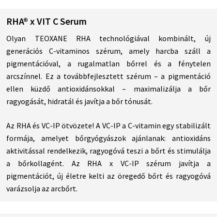
RHA® x VIT C Serum
Olyan TEOXANE RHA technológiával kombinált, új
generációs C-vitaminos szérum, amely harcba száll a
pigmentációval, a rugalmatlan bőrrel és a fénytelen
arcszínnel. Ez a továbbfejlesztett szérum – a pigmentáció
ellen küzdő antioxidánsokkal – maximalizálja a bőr
ragyogását, hidratál és javítja a bőr tónusát.
Az RHA és VC-IP ötvözete! A VC-IP a C-vitamin egy stabilizált
formája, amelyet bőrgyógyászok ajánlanak: antioxidáns
aktivitással rendelkezik, ragyogóvá teszi a bőrt és stimulálja
a bőrkollagént. Az RHA x VC-IP szérum javítja a
pigmentációt, új életre kelti az öregedő bőrt és ragyogóvá
varázsolja az arcbőrt.