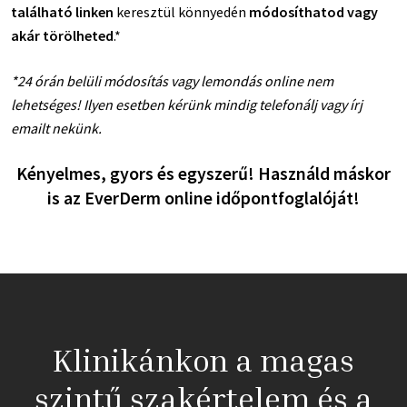
található linken
keresztül könnyedén
módosíthatod vagy
akár törölheted
.*
*
24 órán belüli módosítás vagy lemondás online nem
lehetséges! Ilyen esetben kérünk mindig telefonálj vagy írj
emailt nekünk.
Kényelmes, gyors és egyszerű! Használd máskor
is az EverDerm online időpontfoglalóját!
Klinikánkon a magas
szintű szakértelem és a