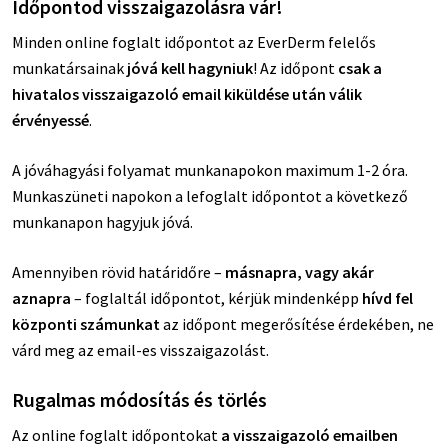
Időpontod visszaigazolásra vár!
Minden online foglalt időpontot az EverDerm felelős
munkatársainak
jóvá kell hagyniuk
! Az időpont
csak a
hivatalos visszaigazoló email kiküldése után válik
érvényessé
.
A jóváhagyási folyamat munkanapokon maximum 1-2 óra.
Munkaszüneti napokon a lefoglalt időpontot a következő
munkanapon hagyjuk jóvá.
Amennyiben rövid határidőre –
másnapra, vagy akár
aznapra
– foglaltál időpontot, kérjük mindenképp
hívd fel
központi számunkat
az időpont megerősítése érdekében, ne
várd meg az email-es visszaigazolást.
Rugalmas módosítás és törlés
Az online foglalt időpontokat
a visszaigazoló emailben