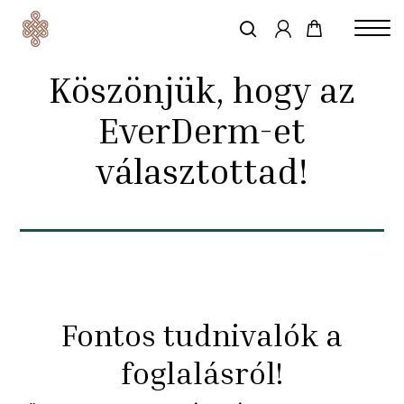
account
Skip
to
keresés
Close
main
Köszönjük, hogy az
Menu
content
EverDerm-et
választottad!
Fontos tudnivalók a
foglalásról!