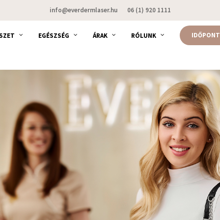
info@everdermlaser.hu
06 (1) 920 1111
IDŐPONT
SZET
EGÉSZSÉG
ÁRAK
RÓLUNK