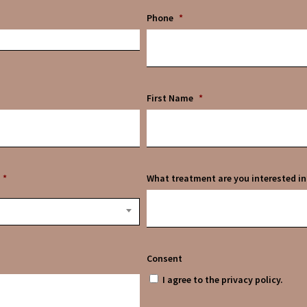
Phone
*
First Name
*
*
What treatment are you interested in
Consent
I agree to the privacy policy.