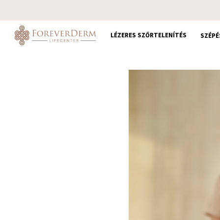
Skip
to
main
LÉZERES SZŐRTELENÍTÉS
SZÉPÉ
content