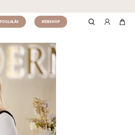
accou
keresés
FOGLALÁS
WEBSHOP