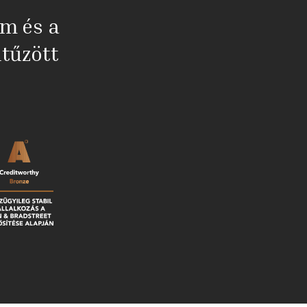
em és a
tűzött