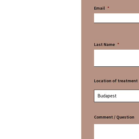
Email
*
Last Name
*
Location of treatment
Budapest
Comment / Question